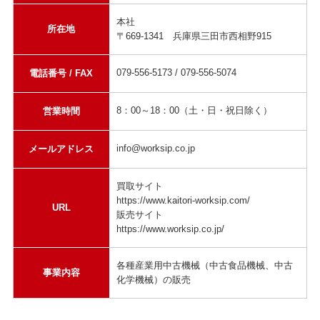
本社
所在地
〒669-1341 兵庫県三田市西相野915
079-556-5173 / 079-556-5074
電話番号 / FAX
8：00～18：00（土・日・祝日除く）
営業時間
info@worksip.co.jp
メールアドレス
買取サイト
https://www.kaitori-worksip.com/
URL
販売サイト
https://www.worksip.co.jp/
各種産業用中古機械（中古食品機械、中古
事業内容
化学機械）の販売