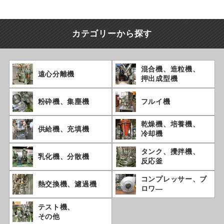
カテゴリーから探す
混合機、
造粒機、
遠心分離機
押出成型機
粉砕機、
集塵機
フルイ機
乾燥機、
培養機、
供給機、
充填機
冷却機
タンク、
攪拌機、
乳化機、
分散機
反応釜
コンプレッサー、
ブ
熱交換機、
濾過機
ロワ―
テスト機、
その他